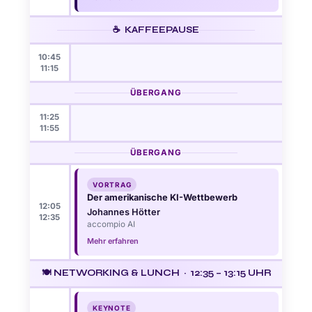
☕ KAFFEEPAUSE
10:45
11:15
ÜBERGANG
11:25
11:55
ÜBERGANG
VORTRAG
Der amerikanische KI-Wettbewerb
12:05
Johannes Hötter
12:35
accompio AI
Mehr erfahren
🍽️ NETWORKING & LUNCH · 12:35 – 13:15 UHR
KEYNOTE