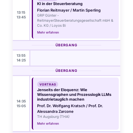
KI in der Steuerberatung
Florian Reitmayer / Martin Sperling
13:15
GRP Günter -
13:45
ReitmayerSteuerberatungsgesellschaft mbH &
Co. KG / Loyos Bi
Mehr erfahren
ÜBERGANG
13:55
14:25
ÜBERGANG
VORTRAG
Jenseits der Eloquenz: Wie
Wissensgraphen und Prozesslogik LLMs
industrietauglich machen
14:35
Prof. Dr. Wolfgang Kratsch / Prof. Dr.
15:05
Alessandra Zarcone
TH Augsburg (THA)
Mehr erfahren