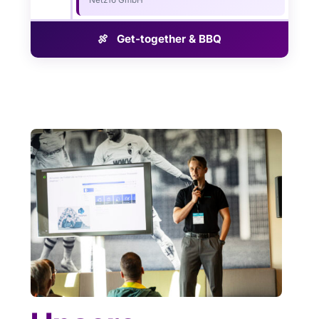
Netz16 GmbH
🍖 Get-together & BBQ