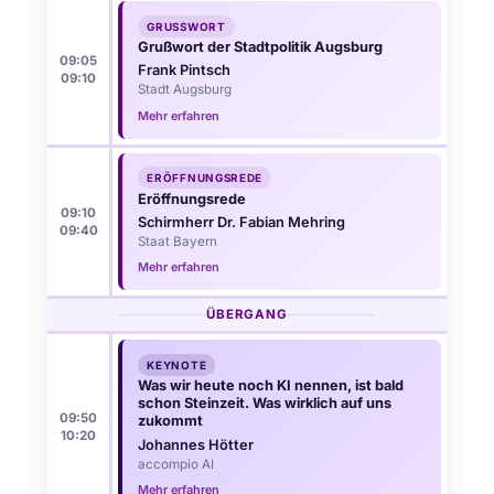
GRUSSWORT
Grußwort der Stadtpolitik Augsburg
09:05
Frank Pintsch
09:10
Stadt Augsburg
Mehr erfahren
ERÖFFNUNGSREDE
Eröffnungsrede
09:10
Schirmherr Dr. Fabian Mehring
09:40
Staat Bayern
Mehr erfahren
ÜBERGANG
KEYNOTE
Was wir heute noch KI nennen, ist bald
schon Steinzeit. Was wirklich auf uns
09:50
zukommt
10:20
Johannes Hötter
accompio AI
Mehr erfahren